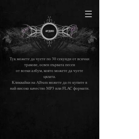
АУДИО
Тук можете да чуете по 30 секунди от всички
тракове, освен първата песен
от всеки албум, която можете да чуете
цялата.
Кликвайки на Album можете да го купите в
най-високо качество MP3 или FLAC формати.