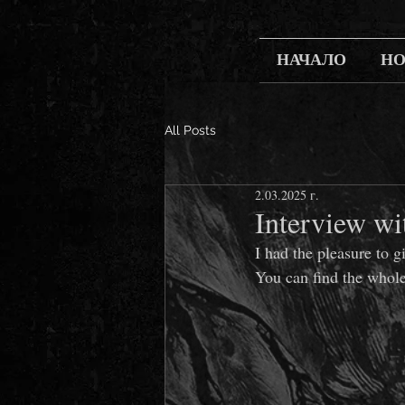
НАЧАЛО
Н
All Posts
2.03.2025 г.
Interview w
I had the pleasure to g
You can find the whole